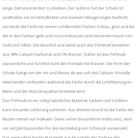
lange Zeit unverändert zu bleiben. Der äußere Teil der Schale ist
unattraktiv sie ist mit Kalkstein und marinen Ablagerungen bedeckt,
versteckt die Perle mit seinen schillernden Farben in blau, grün und lila
die in den Farben gelb und rosa verblassen und mit einem Hauch von
Gold und Silber. Die Muschel und damit auch das Perlmutt bestehen
aus 98% Calcium Karbonat und 2% Wasser. Daher ist das Perlmutt
wasserdicht und fürchtet nicht den Kontakt mit Wasser. Die Form der
Schale hängt von der Art und Weise ab wie sich die Calcium- Kristalle
miteinander verbinden, während die Farbe durch die Lichtfilterung im
Meer und der Wasserqualität bestimmt wird.
Das Perlmutt ist ein völlig natürliches Material, Farben und Schillern
kann bei jeder Lieferung variieren. Aus diesem Grund ist die Farbe der
Muster immer nur Indikativ. Dank seiner besonderen Irideszenz, wird
sie seit Jahrtausenden für die Herstellung von Schmuck verwendet.
Das wertvollste Perlmutt stammt aus Muscheln der Tiefsee des