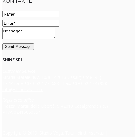
KONTAKTE
SHINE SRL
Customer Service
Strada Statale 467, 10/a - 42013 Casalgrande (RE)
Tel/Phone +39 0522-770688 • Fax. +39 0522-849938
info@shineitalia.com
Registered office
Piazza Martiri della Libertà, 9 42013 Casalgrande (RE)
P.IVA 02416060354
Copyright © 2019. Studio Vega. Tutti i diritti riservati |