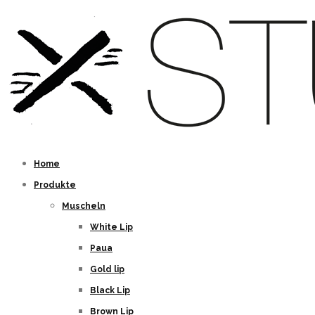
Home
Produkte
Muscheln
White Lip
Paua
Gold lip
Black Lip
Brown Lip