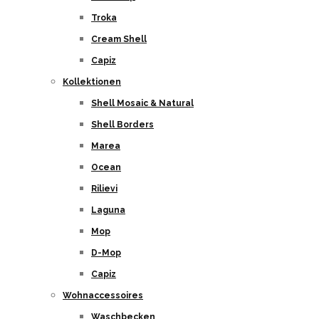
Troka
Cream Shell
Capiz
Kollektionen
Shell Mosaic & Natural
Shell Borders
Marea
Ocean
Rilievi
Laguna
Mop
D-Mop
Capiz
Wohnaccessoires
Waschbecken