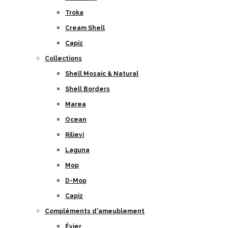
Troka
Cream Shell
Capiz
Collections
Shell Mosaic & Natural
Shell Borders
Marea
Ocean
Rilievi
Laguna
Mop
D-Mop
Capiz
Compléments d'ameublement
Évier