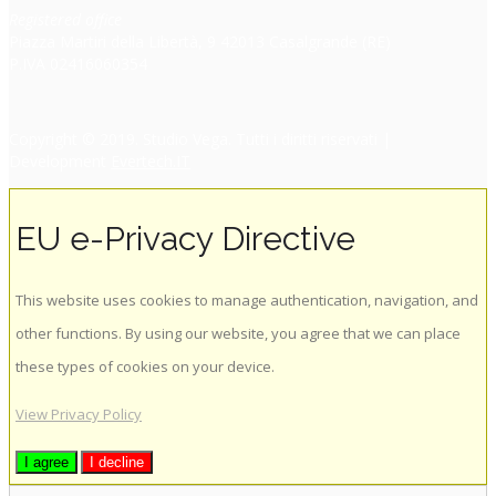
Registered office
Piazza Martiri della Libertà, 9 42013 Casalgrande (RE)
P.IVA 02416060354
Copyright © 2019. Studio Vega. Tutti i diritti riservati |
Development
Evertech.IT
EU e-Privacy Directive
This website uses cookies to manage authentication, navigation, and
other functions. By using our website, you agree that we can place
these types of cookies on your device.
View Privacy Policy
I agree
I decline