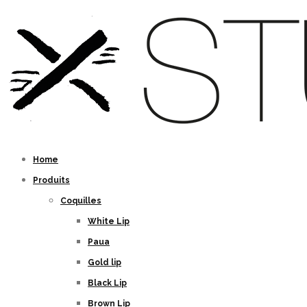
Home
Produits
Coquilles
White Lip
Paua
Gold lip
Black Lip
Brown Lip