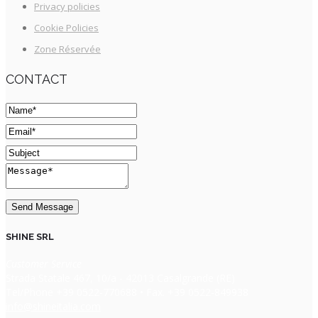
Privacy policies
Cookie Policies
Zone Réservée
CONTACT
SHINE SRL
Customer Service
Strada Statale 467, 10/a - 42013 Casalgrande (RE)
Tel/Phone +39 0522-770688 • Fax. +39 0522-849938
info@shineitalia.com