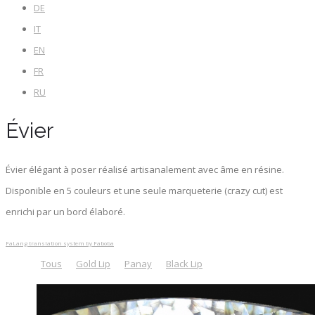
DE
IT
EN
FR
RU
Évier
Évier élégant à poser réalisé artisanalement avec âme en résine.
Disponible en 5 couleurs et une seule marqueterie (crazy cut) est
enrichi par un bord élaboré.
FaLang translation system by Faboba
Tous
Gold Lip
Panay
Black Lip